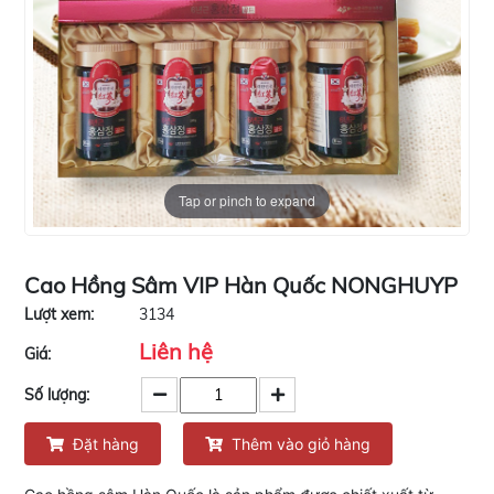
Tap or pinch to expand
Cao Hồng Sâm VIP Hàn Quốc NONGHUYP
Lượt xem:
3134
Liên hệ
Giá:
Số lượng:
Đặt hàng
Thêm vào giỏ hàng