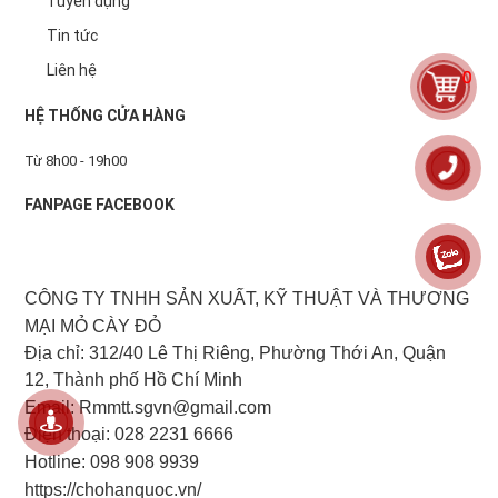
Tuyển dụng
Tin tức
Liên hệ
0
HỆ THỐNG CỬA HÀNG
Từ 8h00 - 19h00
FANPAGE FACEBOOK
CÔNG TY TNHH SẢN XUẤT, KỸ THUẬT VÀ THƯƠNG
MẠI MỎ CÀY ĐỎ
Địa chỉ: 312/40 Lê Thị Riêng, Phường Thới An, Quận
12, Thành phố Hồ Chí Minh
Email: Rmmtt.sgvn@gmail.com
Điện thoại: 028 2231 6666
Hotline:
098 908 9939
https://chohanquoc.vn/