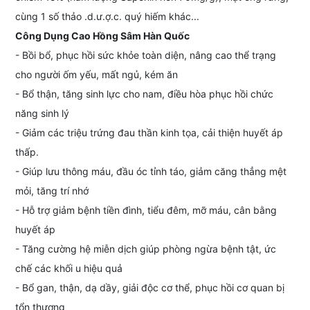
cùng 1 số thảo .d.ư.ợ.c. quý hiếm khác...
Công Dụng Cao Hồng Sâm Hàn Quốc
- Bồi bổ, phục hồi sức khỏe toàn diện, nâng cao thể trạng
cho người ốm yếu, mất ngủ, kém ăn
- Bổ thận, tăng sinh lực cho nam, điều hòa phục hồi chức
năng sinh lý
- Giảm các triệu trứng đau thần kinh tọa, cải thiện huyết áp
thấp.
- Giúp lưu thông máu, đầu óc tỉnh táo, giảm căng thẳng mệt
mỏi, tăng trí nhớ
- Hỗ trợ giảm bệnh tiền đình, tiểu đêm, mỡ máu, cân bằng
huyết áp
- Tăng cường hệ miễn dịch giúp phòng ngừa bệnh tật, ức
chế các khối u hiệu quả
- Bổ gan, thận, dạ dầy, giải độc cơ thể, phục hồi cơ quan bị
tổn thương